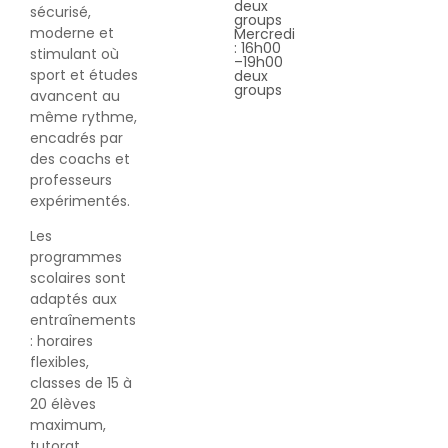
deux
sécurisé,
groups
moderne et
Mercredi
: 16h00
stimulant où
–19h00
sport et études
deux
groups
avancent au
même rythme,
encadrés par
des coachs et
professeurs
expérimentés.
Les
programmes
scolaires sont
adaptés aux
entraînements
: horaires
flexibles,
classes de 15 à
20 élèves
maximum,
tutorat