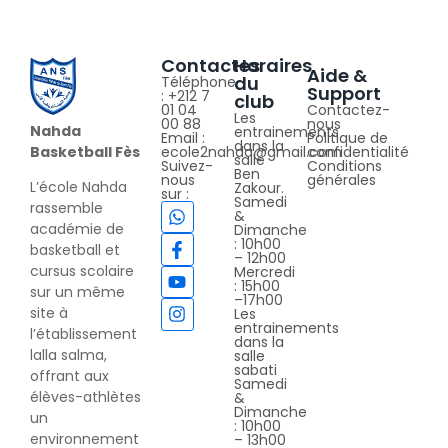
Contactes
Horaires
Aide &
du
Téléphone
Support
: +212 7
club
01 04
Contactez-
Les
00 88
nous
Nahda
entrainements
Email :
Politique de
dans la
Basketball Fès
ecole2nahda@gmail.com
confidentialité
salle
Suivez-
Conditions
Ben
nous
générales
L’école Nahda
Zakour.
sur :
Samedi
rassemble
&
académie de
Dimanche
: 10h00
basketball et
– 12h00
cursus scolaire
Mercredi
: 15h00
sur un même
–17h00
site à
Les
entrainements
l’établissement
dans la
lalla salma,
salle
sabati
offrant aux
Samedi
élèves-athlètes
&
Dimanche
un
: 10h00
environnement
– 13h00