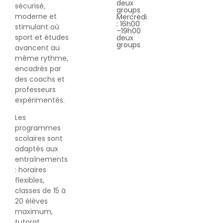
deux
sécurisé,
groups
moderne et
Mercredi
: 16h00
stimulant où
–19h00
sport et études
deux
groups
avancent au
même rythme,
encadrés par
des coachs et
professeurs
expérimentés.
Les
programmes
scolaires sont
adaptés aux
entraînements
: horaires
flexibles,
classes de 15 à
20 élèves
maximum,
tutorat