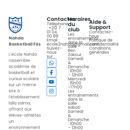
Contactes
Horaires
Aide &
du
Téléphone
Support
: +212 7
club
01 04
Contactez-
Les
00 88
nous
Nahda
entrainements
Email :
Politique de
dans la
Basketball Fès
ecole2nahda@gmail.com
confidentialité
salle
Suivez-
Conditions
Ben
nous
générales
L’école Nahda
Zakour.
sur :
Samedi
rassemble
&
académie de
Dimanche
: 10h00
basketball et
– 12h00
cursus scolaire
Mercredi
: 15h00
sur un même
–17h00
site à
Les
entrainements
l’établissement
dans la
lalla salma,
salle
sabati
offrant aux
Samedi
élèves-athlètes
&
Dimanche
un
: 10h00
environnement
– 13h00